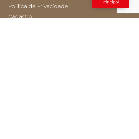
Principal
Política de Privacidade
Cadastro
SAC - Profissional
Cadastro de Buffet
Para entrar em contato com o encarregado
de dados de LGPD envie um e-mail para:
privacidade@arosa.com.br