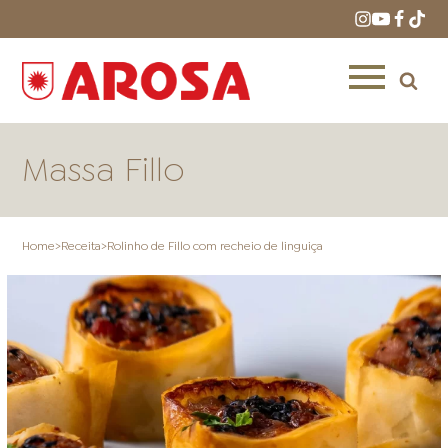
Massa Fillo
Home
>
Receita
>
Rolinho de Fillo com recheio de linguiça
HOME
RECEITAS
PRODUTOS
ONDE COMPRAR
LOJAS AROSA
DISTRIBUIDORES E
REPRESENTANTES