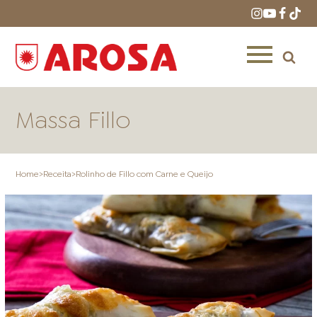
Massa Fillo
Home
>
Receita
>
Rolinho de Fillo com Carne e Queijo
HOME
RECEITAS
PRODUTOS
ONDE COMPRAR
LOJAS AROSA
DISTRIBUIDORES E
REPRESENTANTES