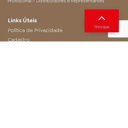
Profissional – Distribuidores e Representantes
Links Úteis
Principal
Política de Privacidade
Cadastro
SAC - Profissional
Cadastro de Buffet
Para entrar em contato com o encarregado
de dados de LGPD envie um e-mail para:
privacidade@arosa.com.br