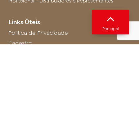
Profissional – Distribuidores e Representantes
Links Úteis
Principal
Política de Privacidade
Cadastro
SAC - Profissional
Cadastro de Buffet
Para entrar em contato com o encarregado
de dados de LGPD envie um e-mail para:
privacidade@arosa.com.br