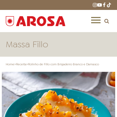
Massa Fillo
Home
>
Receita
>
Rolinho de Fillo com Brigadeiro Branco e Damasco
HOME
RECEITAS
PRODUTOS
ONDE COMPRAR
LOJAS AROSA
DISTRIBUIDORES E
REPRESENTANTES