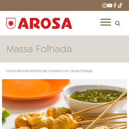
Massa Folhada
Home
>
Receita
>
Petisco de Camarão com Massa Folhada
HOME
RECEITAS
PRODUTOS
ONDE COMPRAR
LOJAS AROSA
DISTRIBUIDORES E
REPRESENTANTES