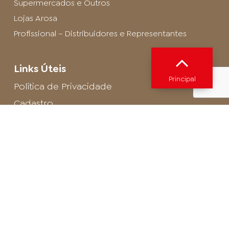
Supermercados e Outros
Lojas Arosa
Profissional – Distribuidores e Representantes
Links Úteis
Principal
Política de Privacidade
Cadastro
SAC - Profissional
Cadastro de Buffet
Para entrar em contato com o encarregado
de dados de LGPD envie um e-mail para:
privacidade@arosa.com.br