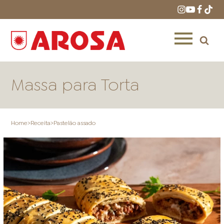
Massa para Torta
Home
>
Receita
>
Pastelão assado
HOME
RECEITAS
PRODUTOS
ONDE COMPRAR
LOJAS AROSA
DISTRIBUIDORES E
REPRESENTANTES