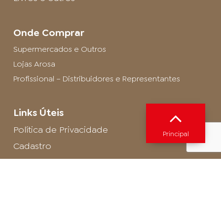
Onde Comprar
Supermercados e Outros
Lojas Arosa
Profissional – Distribuidores e Representantes
Links Úteis
Política de Privacidade
Principal
Cadastro
SAC - Profissional
Cadastro de Buffet
Para entrar em contato com o encarregado
de dados de LGPD envie um e-mail para:
privacidade@arosa.com.br