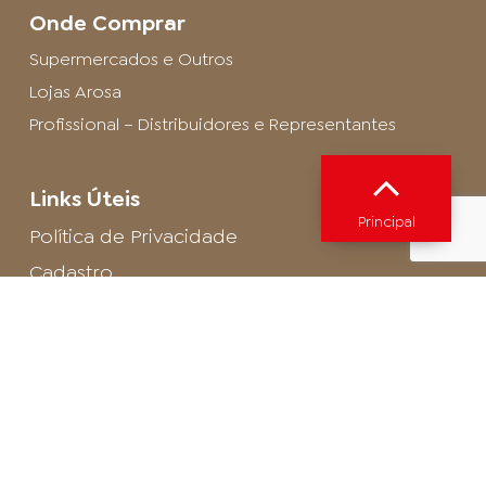
Onde Comprar
Supermercados e Outros
Lojas Arosa
Profissional – Distribuidores e Representantes
Links Úteis
Principal
Política de Privacidade
Cadastro
SAC - Profissional
Cadastro de Buffet
Para entrar em contato com o encarregado
de dados de LGPD envie um e-mail para:
privacidade@arosa.com.br