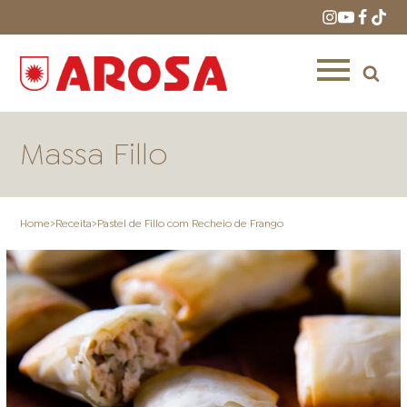
Massa Fillo
Home
>
Receita
>
Pastel de Fillo com Recheio de Frango
HOME
RECEITAS
PRODUTOS
ONDE COMPRAR
LOJAS AROSA
DISTRIBUIDORES E
REPRESENTANTES