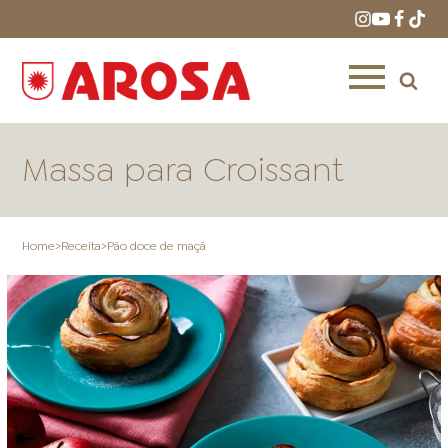
Massa para Croissant
Home
>
Receita
>
Pão doce de maçã
HOME
RECEITAS
PRODUTOS
ONDE COMPRAR
LOJAS AROSA
DISTRIBUIDORES E
REPRESENTANTES