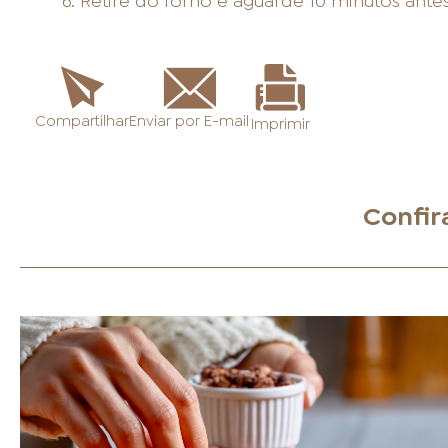
Retire do forno e aguarde 10 minutos antes 
Enviar por E-mail
Compartilhar
Imprimir
Confir