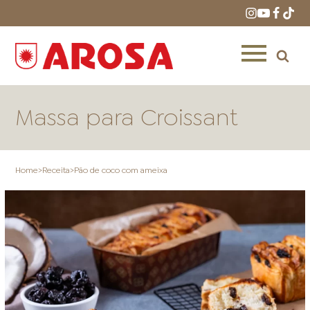
Massa para Croissant
Home
>
Receita
>
Pão de coco com ameixa
HOME
RECEITAS
PRODUTOS
ONDE COMPRAR
LOJAS AROSA
DISTRIBUIDORES E
REPRESENTANTES