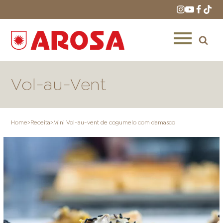
Vol-au-Vent
Home
>
Receita
>
Mini Vol-au-vent de cogumelo com damasco
HOME
RECEITAS
PRODUTOS
ONDE COMPRAR
LOJAS AROSA
DISTRIBUIDORES E
REPRESENTANTES