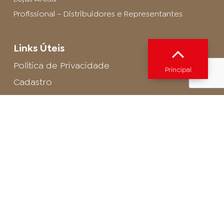
Profissional – Distribuidores e Representantes
Links Úteis
Política de Privacidade
Principal
Cadastro
SAC - Profissional
Cadastro de Buffet
Para entrar em contato com o encarregado
de dados de LGPD envie um e-mail para:
privacidade@arosa.com.br