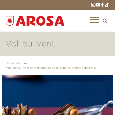
Vol-au-Vent
Home
>
Receita
>
Mini Vol-au-vent com brigadeiro de leite ninho e creme de avelã
HOME
RECEITAS
PRODUTOS
ONDE COMPRAR
LOJAS AROSA
DISTRIBUIDORES E
REPRESENTANTES