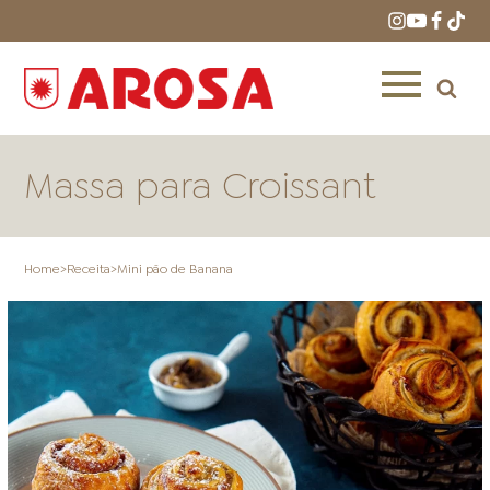
Massa para Croissant
Home
>
Receita
>
Mini pão de Banana
HOME
RECEITAS
PRODUTOS
ONDE COMPRAR
LOJAS AROSA
DISTRIBUIDORES E
REPRESENTANTES