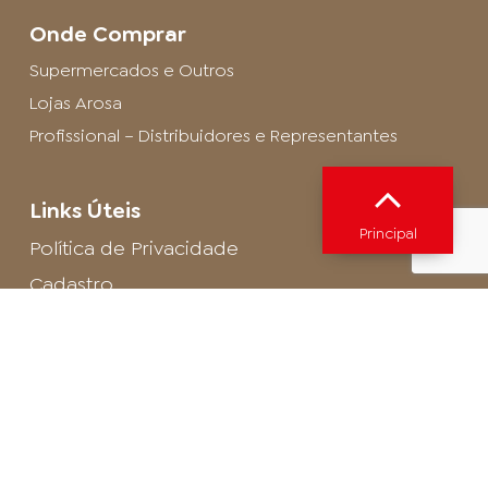
Onde Comprar
Supermercados e Outros
Lojas Arosa
Profissional – Distribuidores e Representantes
Links Úteis
Principal
Política de Privacidade
Cadastro
SAC - Profissional
Cadastro de Buffet
Para entrar em contato com o encarregado
de dados de LGPD envie um e-mail para:
privacidade@arosa.com.br