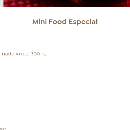
Mini Food Especial
inada Arosa 300 g;
;
as;