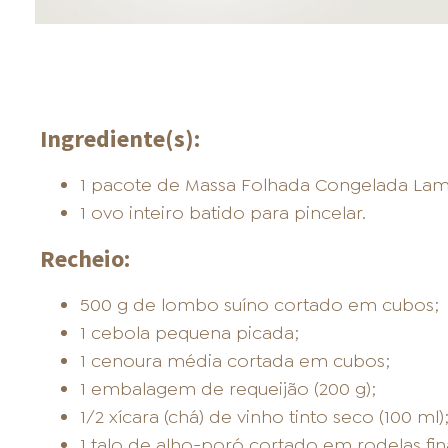
Ingrediente(s):
1 pacote de Massa Folhada Congelada Lam
1 ovo inteiro batido para pincelar.
Recheio:
500 g de lombo suíno cortado em cubos;
1 cebola pequena picada;
1 cenoura média cortada em cubos;
1 embalagem de requeijão (200 g);
1/2 xícara (chá) de vinho tinto seco (100 ml)
1 talo de alho-poró cortado em rodelas fin