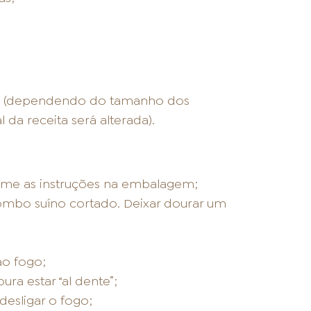
ia (dependendo do tamanho dos
 da receita será alterada).
rme as instruções na embalagem;
 lombo suíno cortado. Deixar dourar um
ao fogo;
ra estar “al dente”;
desligar o fogo;