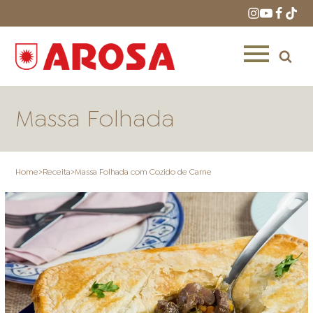
Massa Folhada
Home
>
Receita
>
Massa Folhada com Cozido de Carne
HOME
RECEITAS
PRODUTOS
ONDE COMPRAR
LOJAS AROSA
DISTRIBUIDORES E
REPRESENTANTES