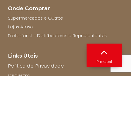
Onde Comprar
Supermercados e Outros
Lojas Arosa
Profissional – Distribuidores e Representantes
Links Úteis
Principal
Política de Privacidade
Cadastro
SAC - Profissional
Cadastro de Buffet
Para entrar em contato com o encarregado
de dados de LGPD envie um e-mail para:
privacidade@arosa.com.br