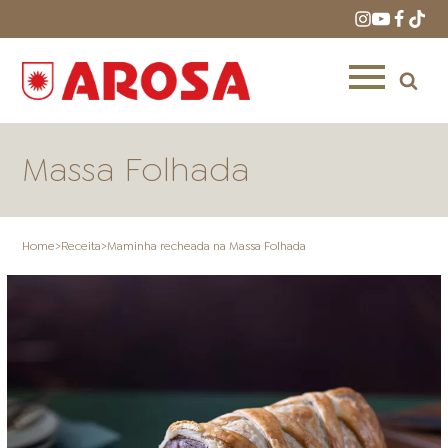
Massa Folhada
Home
>
Receita
>
Maminha recheada na Massa Folhada
HOME
RECEITAS
PRODUTOS
ONDE COMPRAR
LOJAS AROSA
DISTRIBUIDORES E
REPRESENTANTES