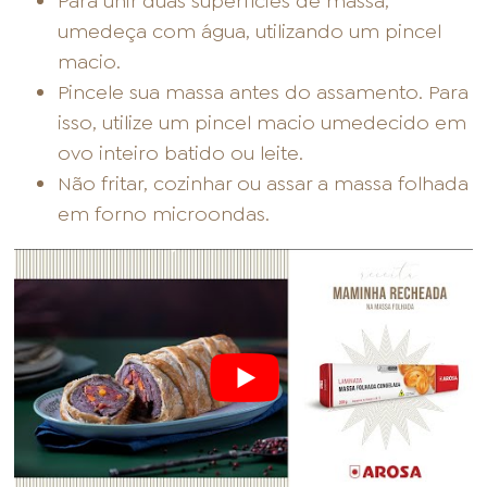
Para unir duas superfícies de massa,
umedeça com água, utilizando um pincel
macio.
Pincele sua massa antes do assamento. Para
isso, utilize um pincel macio umedecido em
ovo inteiro batido ou leite.
Não fritar, cozinhar ou assar a massa folhada
em forno microondas.