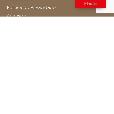
Principal
Política de Privacidade
Cadastro
SAC - Profissional
Cadastro de Buffet
Para entrar em contato com o encarregado
de dados de LGPD envie um e-mail para:
privacidade@arosa.com.br