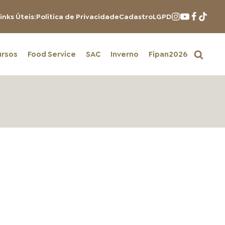
inks Úteis:
Política de Privacidade
Cadastro
LGPD
ursos
Food Service
SAC
Inverno
Fipan2026
PRODUTOS