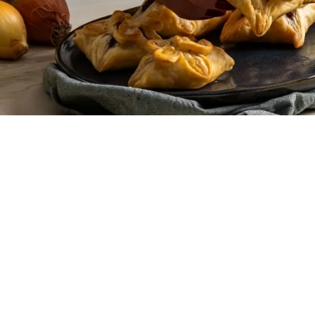
Receitas
Produto
Massa Folhada
Massa Fo
Vol-au-Vent
Vol-au-V