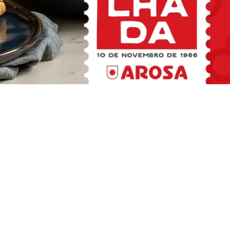
LINKS ÚTEIS
s
Onde Comprar
lhada
Supermercados e Outros
Lojas Arosa
ent