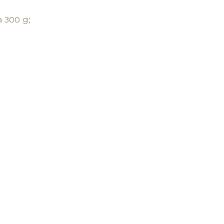
LOJAS AROSA
 300 g;
EMPRESA
SAC