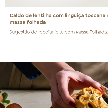
Caldo de lentilha com linguiça toscana 
massa folhada
Sugestão de receita feita com
Massa Folhada
.