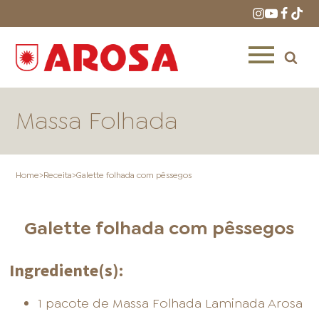
Massa Folhada
Home
>
Receita
>
Galette folhada com pêssegos
HOME
RECEITAS
PRODUTOS
Galette folhada com pêssegos
Ingrediente(s):
ONDE COMPRAR
LOJAS AROSA
DISTRIBUIDORES E
1 pacote de Massa Folhada Laminada Arosa
REPRESENTANTES