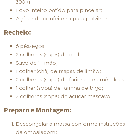
300 g;
1 ovo inteiro batido para pincelar;
Açúcar de confeiteiro para polvilhar.
Recheio:
FOOD SERVICE
EMPRESA
AGENDA DE CURSOS
6 pêssegos;
2 colheres (sopa) de mel;
Suco de 1 limão;
1 colher (chá) de raspas de limão;
2 colheres (sopa) de farinha de amêndoas;
INVERNO
SAC
ACESSO PARA PARCEIROS
1 colher (sopa) de farinha de trigo;
2 colheres (sopa) de açúcar mascavo.
Preparo e Montagem:
Descongelar a massa conforme instruções
da embalagem;