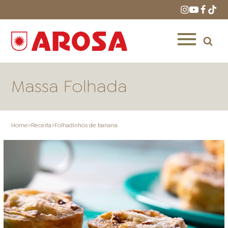
Massa Folhada
Home
>
Receita
>
Folhadinhos de banana
HOME
RECEITAS
PRODUTOS
ONDE COMPRAR
LOJAS AROSA
DISTRIBUIDORES E
REPRESENTANTES