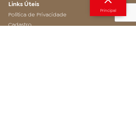
Links Úteis
Principal
Política de Privacidade
Cadastro
SAC - Profissional
Cadastro de Buffet
Para entrar em contato com o encarregado
de dados de LGPD envie um e-mail para:
privacidade@arosa.com.br