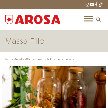
Massa Fillo
Home
>
Receita
>
Fillo com escondidinho de carne seca
HOME
RECEITAS
PRODUTOS
ONDE COMPRAR
LOJAS AROSA
DISTRIBUIDORES E
REPRESENTANTES