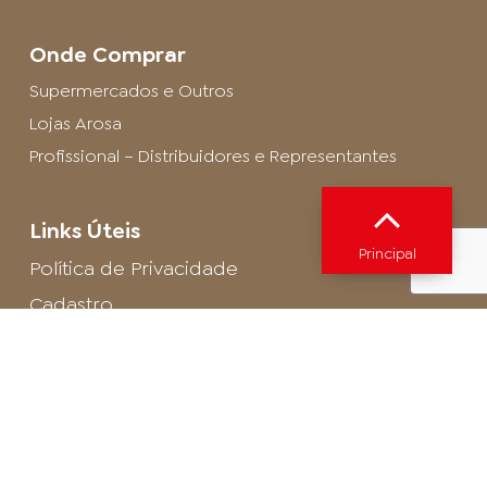
Onde Comprar
Supermercados e Outros
Lojas Arosa
Profissional – Distribuidores e Representantes
Links Úteis
Principal
Política de Privacidade
Cadastro
SAC - Profissional
Cadastro de Buffet
Para entrar em contato com o encarregado
de dados de LGPD envie um e-mail para:
privacidade@arosa.com.br