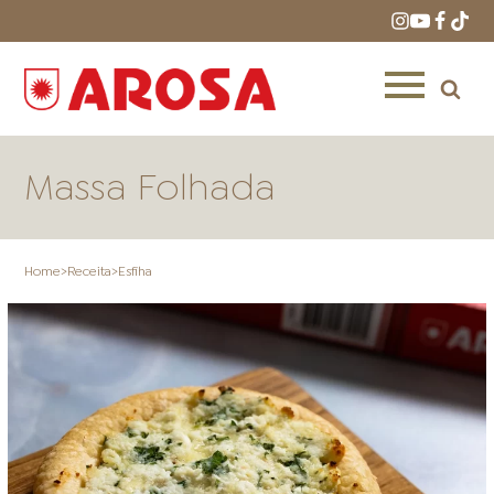
Massa Folhada
Home
>
Receita
>
Esfiha
HOME
RECEITAS
PRODUTOS
ONDE COMPRAR
LOJAS AROSA
DISTRIBUIDORES E
REPRESENTANTES