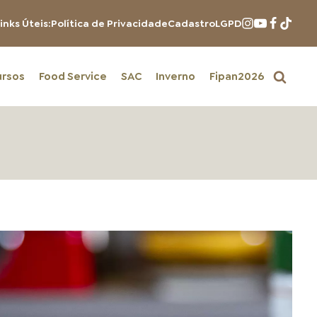
inks Úteis:
Política de Privacidade
Cadastro
LGPD
ursos
Food Service
SAC
Inverno
Fipan2026
PRODUTOS