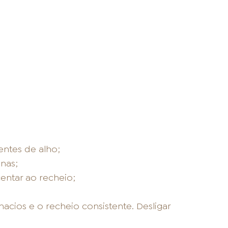
entes de alho;
onas;
scentar ao recheio;
acios e o recheio consistente. Desligar