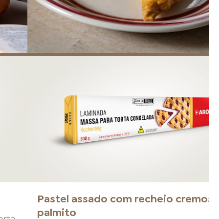
Pastel assado com recheio cremos
palmito
orta
.