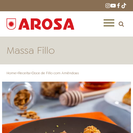
Massa Fillo
Home
>
Receita
>
Doce de Fillo com Amêndoas
HOME
RECEITAS
PRODUTOS
ONDE COMPRAR
LOJAS AROSA
DISTRIBUIDORES E
REPRESENTANTES