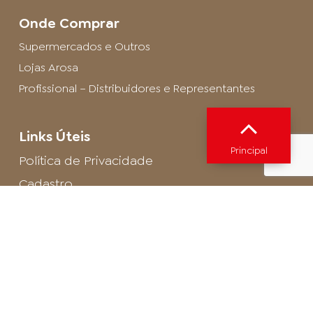
Onde Comprar
Supermercados e Outros
Lojas Arosa
Profissional – Distribuidores e Representantes
Links Úteis
Principal
Política de Privacidade
Cadastro
SAC - Profissional
Cadastro de Buffet
Para entrar em contato com o encarregado
de dados de LGPD envie um e-mail para:
privacidade@arosa.com.br