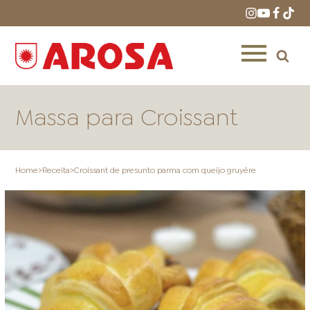
Massa para Croissant
Home
>
Receita
>
Croissant de presunto parma com queijo gruyère
HOME
RECEITAS
PRODUTOS
ONDE COMPRAR
LOJAS AROSA
DISTRIBUIDORES E
REPRESENTANTES