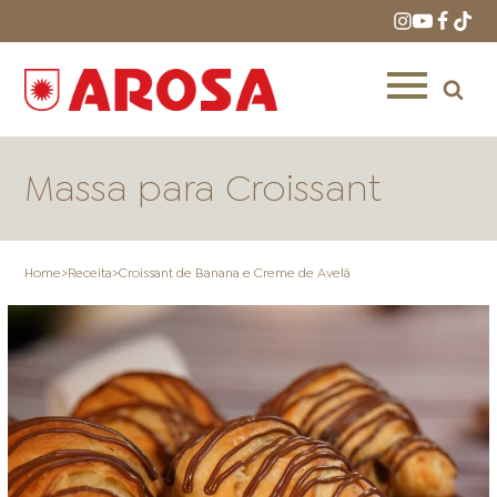
Massa para Croissant
Home
>
Receita
>
Croissant de Banana e Creme de Avelã
HOME
RECEITAS
PRODUTOS
ONDE COMPRAR
LOJAS AROSA
DISTRIBUIDORES E
REPRESENTANTES