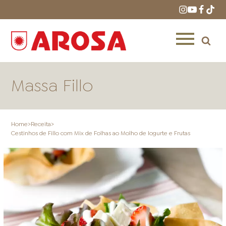
Massa Fillo
Home
>
Receita
>
Cestinhos de Fillo com Mix de Folhas ao Molho de Iogurte e Frutas
HOME
RECEITAS
PRODUTOS
ONDE COMPRAR
LOJAS AROSA
DISTRIBUIDORES E
REPRESENTANTES