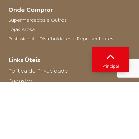
Onde Comprar
Supermercados e Outros
Lojas Arosa
Profissional – Distribuidores e Representantes
Links Úteis
Principal
Política de Privacidade
Cadastro
SAC - Profissional
Cadastro de Buffet
Para entrar em contato com o encarregado
de dados de LGPD envie um e-mail para:
privacidade@arosa.com.br