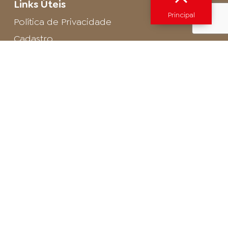
Links Úteis
Principal
Política de Privacidade
Cadastro
SAC - Profissional
Cadastro de Buffet
Para entrar em contato com o encarregado
de dados de LGPD envie um e-mail para:
privacidade@arosa.com.br