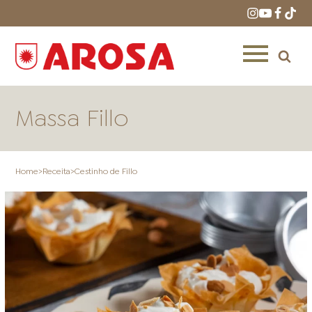
Massa Fillo
Home
>
Receita
>
Cestinho de Fillo
HOME
RECEITAS
PRODUTOS
ONDE COMPRAR
LOJAS AROSA
DISTRIBUIDORES E
REPRESENTANTES