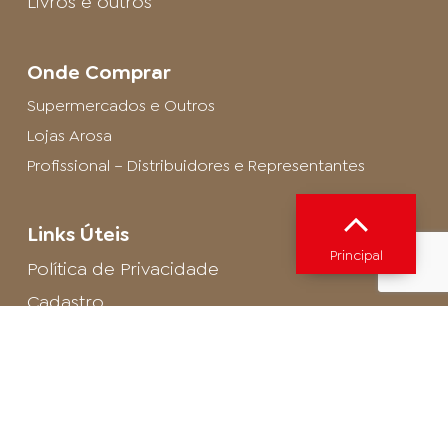
Livros e outros
Onde Comprar
Supermercados e Outros
Lojas Arosa
Profissional – Distribuidores e Representantes
Links Úteis
Principal
Política de Privacidade
Cadastro
SAC - Profissional
Cadastro de Buffet
Para entrar em contato com o encarregado
de dados de LGPD envie um e-mail para: