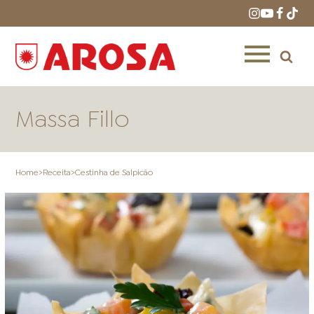
Massa Fillo
Home
>
Receita
>
Cestinha de Salpicão
HOME
RECEITAS
PRODUTOS
ONDE COMPRAR
LOJAS AROSA
DISTRIBUIDORES E
REPRESENTANTES