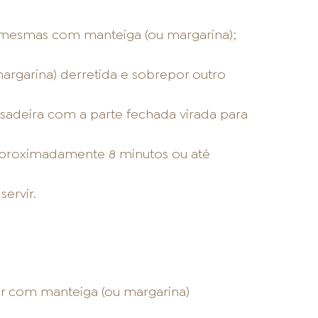
as mesmas com manteiga (ou margarina);
rgarina) derretida e sobrepor outro
ssadeira com a parte fechada virada para
 aproximadamente 8 minutos ou até
ervir.
lar com manteiga (ou margarina)