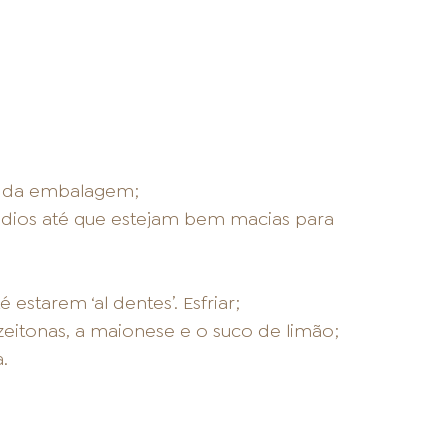
s da embalagem;
édios até que estejam bem macias para
 estarem ‘al dentes’. Esfriar;
azeitonas, a maionese e o suco de limão;
.