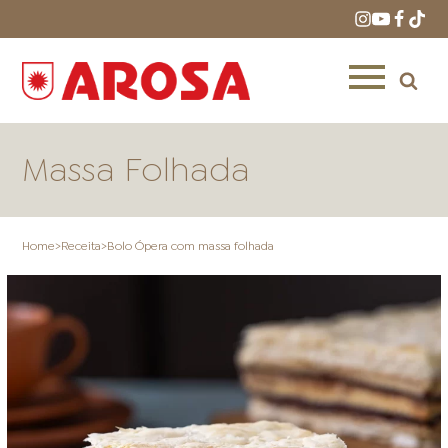
Massa Folhada
Home
>
Receita
>
Bolo Ópera com massa folhada
HOME
RECEITAS
PRODUTOS
ONDE COMPRAR
LOJAS AROSA
DISTRIBUIDORES E
REPRESENTANTES