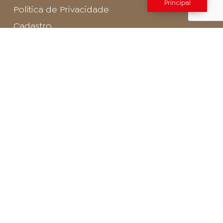
Principal
Política de Privacidade
Cadastro
SAC - Profissional
Cadastro de Buffet
Para entrar em contato com o encarregado
de dados de LGPD envie um e-mail para:
privacidade@arosa.com.br