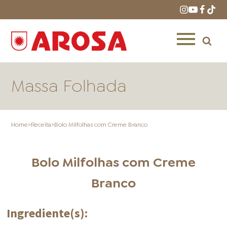
Massa Folhada
Home
>
Receita
>
Bolo Milfolhas com Creme Branco
HOME
RECEITAS
PRODUTOS
Bolo Milfolhas com Creme
Branco
Ingrediente(s):
ONDE COMPRAR
LOJAS AROSA
DISTRIBUIDORES E
REPRESENTANTES