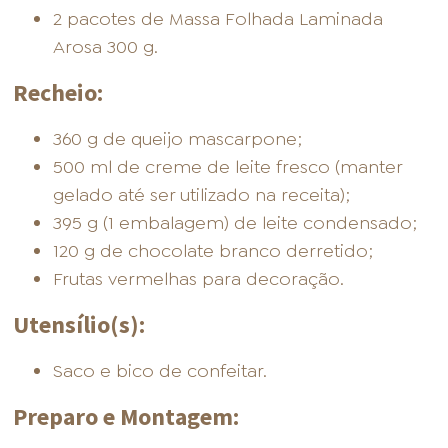
2 pacotes de Massa Folhada Laminada
Arosa 300 g.
Recheio:
FOOD SERVICE
EMPRESA
AGENDA DE CURSOS
360 g de queijo mascarpone;
500 ml de creme de leite fresco (manter
gelado até ser utilizado na receita);
395 g (1 embalagem) de leite condensado;
120 g de chocolate branco derretido;
Frutas vermelhas para decoração.
INVERNO
SAC
ACESSO PARA PARCEIROS
Utensílio(s):
Saco e bico de confeitar.
Preparo e Montagem: