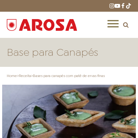
Base para Canapés
Home
>
Receita
>
Bases para canapés com patê de ervas finas
HOME
RECEITAS
PRODUTOS
ONDE COMPRAR
LOJAS AROSA
DISTRIBUIDORES E
REPRESENTANTES