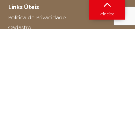
Links Úteis
Principal
Política de Privacidade
Cadastro
SAC - Profissional
Cadastro de Buffet
Para entrar em contato com o encarregado
de dados de LGPD envie um e-mail para:
privacidade@arosa.com.br