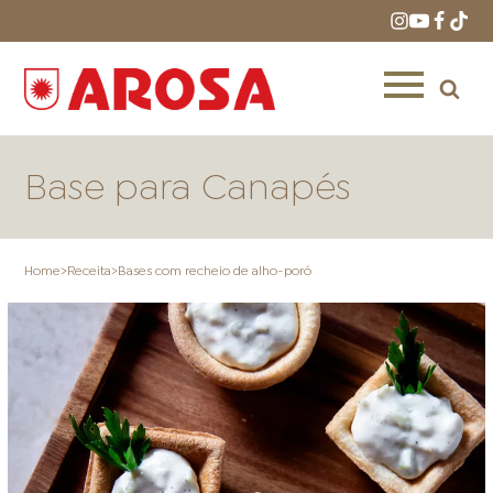
Base para Canapés
Home
>
Receita
>
Bases com recheio de alho-poró
HOME
RECEITAS
PRODUTOS
ONDE COMPRAR
LOJAS AROSA
DISTRIBUIDORES E
REPRESENTANTES