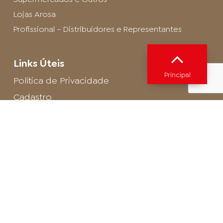
Lojas Arosa
Profissional – Distribuidores e Representantes
Links Úteis
Principal
Política de Privacidade
Cadastro
SAC - Profissional
Cadastro de Buffet
Para entrar em contato com o encarregado
de dados de LGPD envie um e-mail para:
privacidade@arosa.com.br