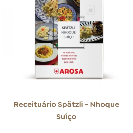
FOOD SERVICE
EMPRESA
AGENDA DE CURSOS
INVERNO
SAC
ACESSO PARA PARCEIROS
Receituário Spätzli - Nhoque
Suíço