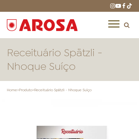
Receituário Spätzli -
Nhoque Suíço
HOME
RECEITAS
PRODUTOS
Home
>
Produto
>
Receituário Spätzli - Nhoque Suíço
ONDE COMPRAR
LOJAS AROSA
DISTRIBUIDORES E
REPRESENTANTES