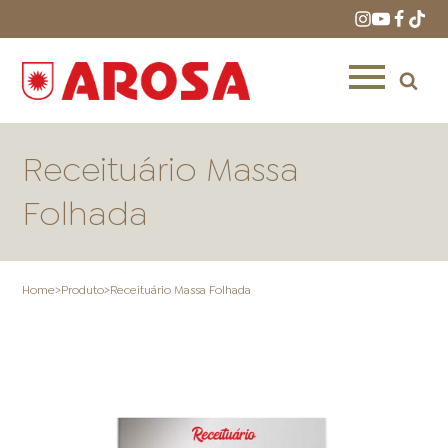
Receituário Massa
Folhada
HOME
RECEITAS
PRODUTOS
Home
>
Produto
>
Receituário Massa Folhada
ONDE COMPRAR
LOJAS AROSA
DISTRIBUIDORES E
REPRESENTANTES