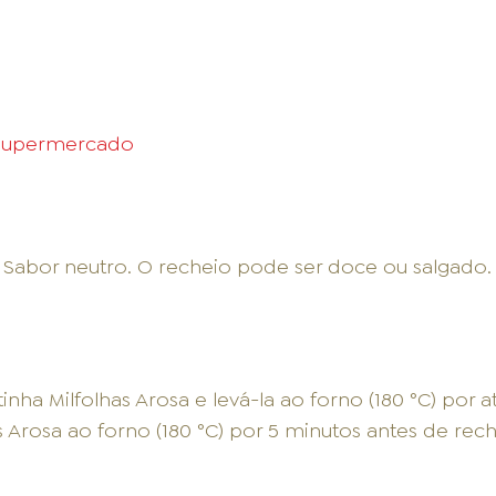
 Supermercado
. Sabor neutro. O recheio pode ser doce ou salgado.
nha Milfolhas Arosa e levá-la ao forno (180 °C) por at
as Arosa ao forno (180 °C) por 5 minutos antes de rech