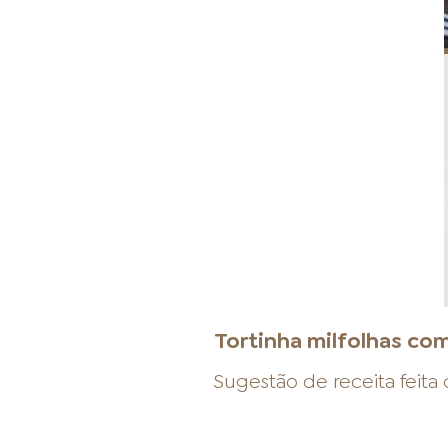
Tortinha milfolhas co
Sugestão de receita feit