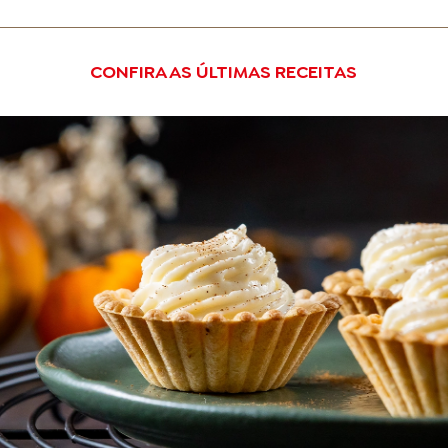
CONFIRA AS ÚLTIMAS RECEITAS