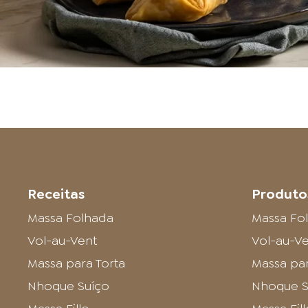
Receitas
Produto
Massa Folhada
Massa Fo
Vol-au-Vent
Vol-au-V
Massa para Torta
Massa par
Nhoque Suíço
Nhoque S