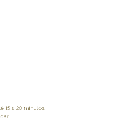
é 15 a 20 minutos.
ear.