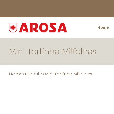
Home
Mini Tortinha Milfolhas
Home
>
Produto
>
Mini Tortinha Milfolhas
HOME