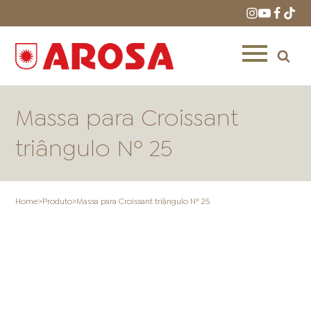
Massa para Croissant
triângulo Nº 25
HOME
RECEITAS
PRODUTOS
Home
>
Produto
>
Massa para Croissant triângulo Nº 25
ONDE COMPRAR
LOJAS AROSA
DISTRIBUIDORES E
REPRESENTANTES