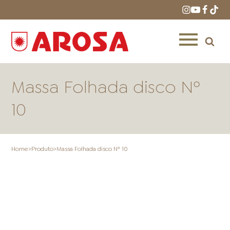
Massa Folhada disco Nº
10
HOME
RECEITAS
PRODUTOS
Home
>
Produto
>
Massa Folhada disco Nº 10
ONDE COMPRAR
LOJAS AROSA
DISTRIBUIDORES E
REPRESENTANTES