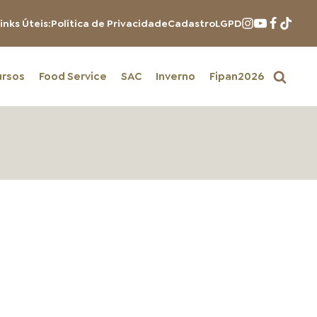
inks Úteis:
Política de Privacidade
Cadastro
LGPD
ursos
Food Service
SAC
Inverno
Fipan2026
PRODUTOS