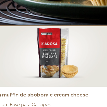
m muffin de abóbora e cream cheese
a com
Base para Canapés
.