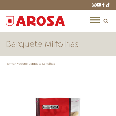
Barquete Milfolhas
Home
>
Produto
>
Barquete Milfolhas
HOME
RECEITAS
PRODUTOS
ONDE COMPRAR
LOJAS AROSA
DISTRIBUIDORES E
REPRESENTANTES