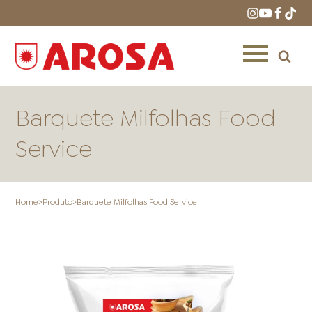
Barquete Milfolhas Food
Service
HOME
RECEITAS
PRODUTOS
Home
>
Produto
>
Barquete Milfolhas Food Service
ONDE COMPRAR
LOJAS AROSA
DISTRIBUIDORES E
REPRESENTANTES