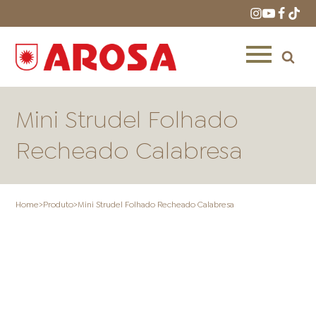
Mini Strudel Folhado
Recheado Calabresa
HOME
RECEITAS
PRODUTOS
Home
>
Produto
>
Mini Strudel Folhado Recheado Calabresa
ONDE COMPRAR
LOJAS AROSA
DISTRIBUIDORES E
REPRESENTANTES