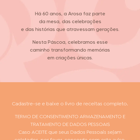
Há 60 anos, a Arosa faz parte
da mesa, das celebrações
e das histórias que atravessam gerações.
FOOD SERVICE
EMPRESA
AGENDA DE CURSOS
Nesta Páscoa, celebramos esse
caminho transformando memórias
em criações únicas.
INVERNO
SAC
ACESSO PARA PARCEIROS
Cadastre-se e baixe o livro de receitas completo.
TERMO DE CONSENTIMENTO ARMAZENAMENTO E
TRATAMENTO DE DADOS PESSOAIS
Caso ACEITE que seus Dados Pessoais sejam
coletados, por favor, concorde com este aviso.