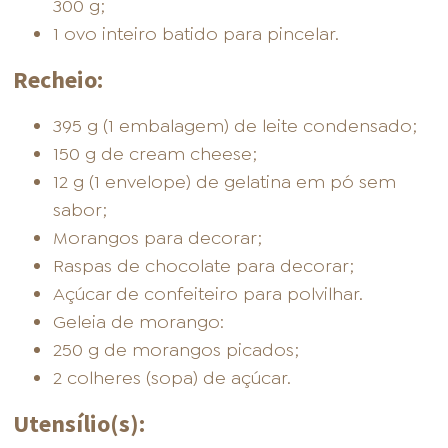
300 g;
1 ovo inteiro batido para pincelar.
Recheio:
395 g (1 embalagem) de leite condensado;
FOOD SERVICE
EMPRESA
AGENDA DE CURSOS
150 g de cream cheese;
12 g (1 envelope) de gelatina em pó sem
sabor;
Morangos para decorar;
Raspas de chocolate para decorar;
INVERNO
SAC
ACESSO PARA PARCEIROS
Açúcar de confeiteiro para polvilhar.
Geleia de morango:
250 g de morangos picados;
2 colheres (sopa) de açúcar.
Utensílio(s):