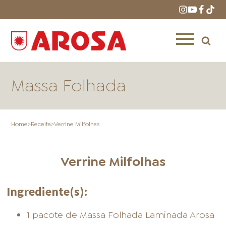
Massa Folhada
Home
>
Receita
>
Verrine Milfolhas
HOME
RECEITAS
PRODUTOS
Verrine Milfolhas
Ingrediente(s):
ONDE COMPRAR
LOJAS AROSA
DISTRIBUIDORES E
1 pacote de Massa Folhada Laminada Arosa
REPRESENTANTES