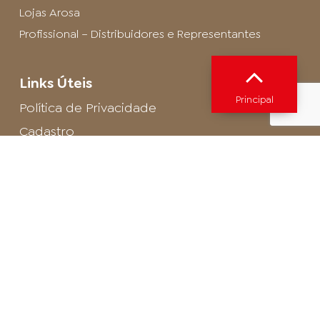
Lojas Arosa
Profissional – Distribuidores e Representantes
Links Úteis
Principal
Política de Privacidade
Cadastro
SAC - Profissional
Cadastro de Buffet
Para entrar em contato com o encarregado
de dados de LGPD envie um e-mail para:
privacidade@arosa.com.br