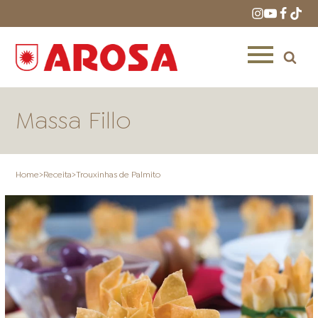
Massa Fillo
Home
>
Receita
>
Trouxinhas de Palmito
HOME
RECEITAS
PRODUTOS
ONDE COMPRAR
LOJAS AROSA
DISTRIBUIDORES E
REPRESENTANTES