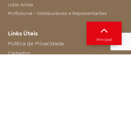
Lojas Arosa
Profissional – Distribuidores e Representantes
Links Úteis
Principal
Política de Privacidade
Cadastro
SAC - Profissional
Cadastro de Buffet
Para entrar em contato com o encarregado
de dados de LGPD envie um e-mail para:
privacidade@arosa.com.br