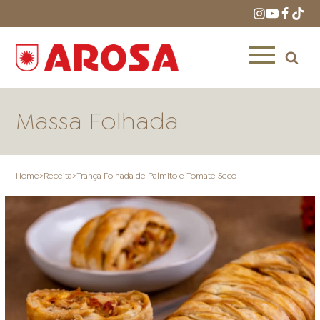
Massa Folhada
Home
>
Receita
>
Trança Folhada de Palmito e Tomate Seco
HOME
RECEITAS
PRODUTOS
ONDE COMPRAR
LOJAS AROSA
DISTRIBUIDORES E
REPRESENTANTES