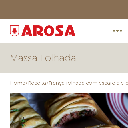
Home
Massa Folhada
Home
>
Receita
>
Trança folhada com escarola e 
HOME