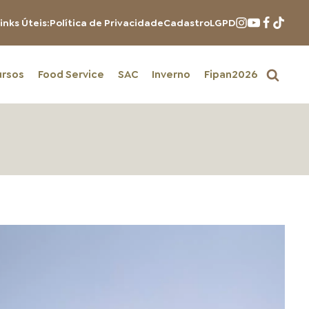
inks Úteis:
Política de Privacidade
Cadastro
LGPD
ursos
Food Service
SAC
Inverno
Fipan2026
PRODUTOS