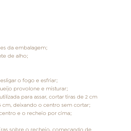
ções da embalagem;
te de alho;
ligar o fogo e esfriar;
queijo provolone e misturar;
ilizada para assar, cortar tiras de 2 cm
 5 cm, deixando o centro sem cortar;
 centro e o recheio por cima;
tiras sobre o recheio, começando de