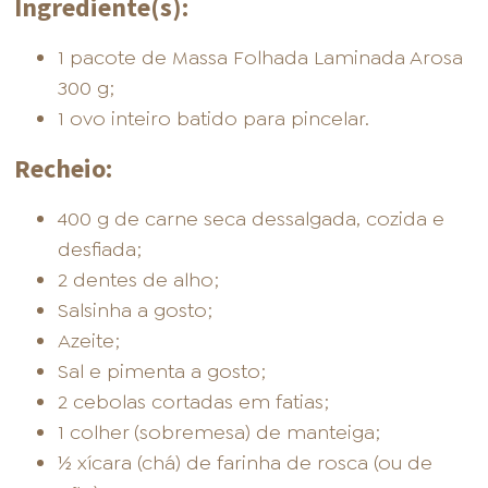
Ingrediente(s):
1 pacote de Massa Folhada Laminada Arosa
300 g;
1 ovo inteiro batido para pincelar.
Recheio:
400 g de carne seca dessalgada, cozida e
desfiada;
2 dentes de alho;
Salsinha a gosto;
Azeite;
Sal e pimenta a gosto;
2 cebolas cortadas em fatias;
1 colher (sobremesa) de manteiga;
½ xícara (chá) de farinha de rosca (ou de