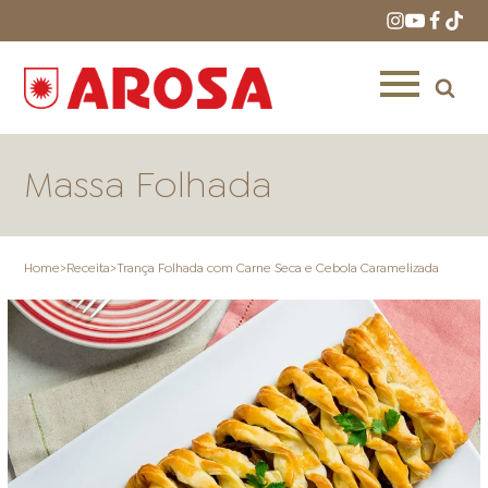
Massa Folhada
Home
>
Receita
>
Trança Folhada com Carne Seca e Cebola Caramelizada
HOME
RECEITAS
PRODUTOS
ONDE COMPRAR
LOJAS AROSA
DISTRIBUIDORES E
REPRESENTANTES