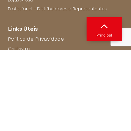
Profissional – Distribuidores e Representantes
Links Úteis
Principal
Política de Privacidade
Cadastro
SAC - Profissional
Cadastro de Buffet
Para entrar em contato com o encarregado
de dados de LGPD envie um e-mail para:
privacidade@arosa.com.br