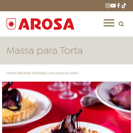
Massa para Torta
Home
>
Receita
>
Tortinhas com peras ao vinho
HOME
RECEITAS
PRODUTOS
ONDE COMPRAR
LOJAS AROSA
DISTRIBUIDORES E
REPRESENTANTES