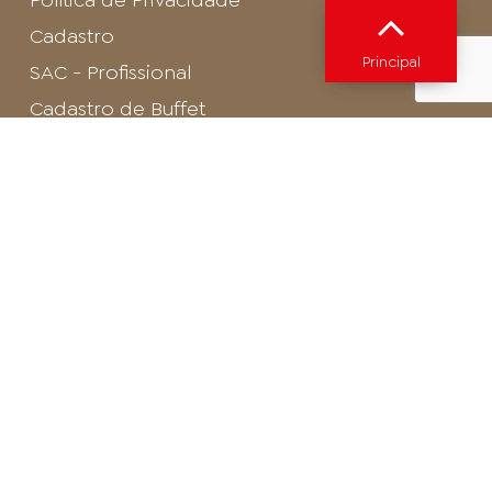
Política de Privacidade
Cadastro
Principal
SAC - Profissional
Cadastro de Buffet
Para entrar em contato com o encarregado
de dados de LGPD envie um e-mail para:
privacidade@arosa.com.br