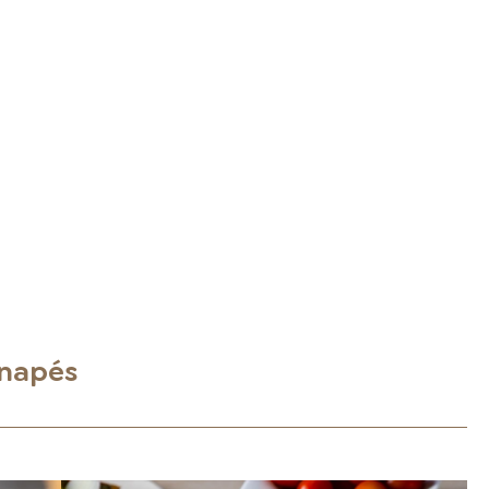
anapés