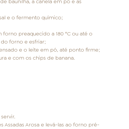
 de baunilha, a canela em pó e as
 sal e o fermento químico;
forno preaquecido a 180 °C ou até o
do forno e esfriar;
densado e o leite em pó, até ponto firme;
ura e com os chips de banana.
servir.
s Assadas Arosa e levá-las ao forno pré-