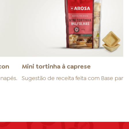
con
Mini tortinha à caprese
anapés
.
Sugestão de receita feita com
Base para