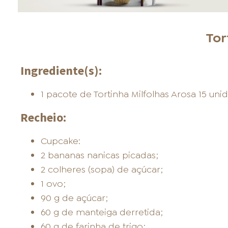
Tor
Ingrediente(s):
1 pacote de Tortinha Milfolhas Arosa 15 uni
Recheio:
Cupcake:
2 bananas nanicas picadas;
2 colheres (sopa) de açúcar;
1 ovo;
90 g de açúcar;
60 g de manteiga derretida;
60 g de farinha de trigo;