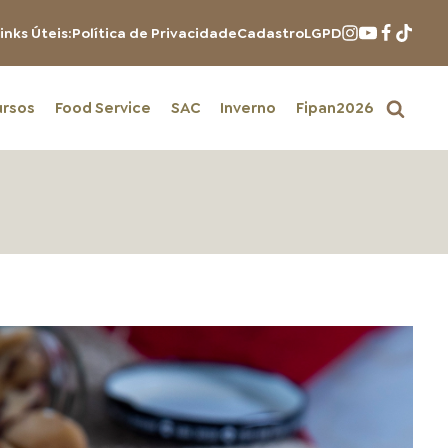
inks Úteis:
Política de Privacidade
Cadastro
LGPD
ursos
Food Service
SAC
Inverno
Fipan2026
PRODUTOS