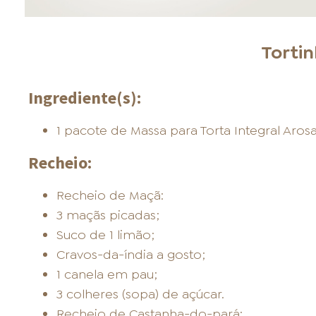
Torti
Ingrediente(s):
1 pacote de Massa para Torta Integral Arosa
Recheio:
Recheio de Maçã:
3 maçãs picadas;
Suco de 1 limão;
Cravos-da-índia a gosto;
1 canela em pau;
3 colheres (sopa) de açúcar.
Recheio de Castanha-do-pará: