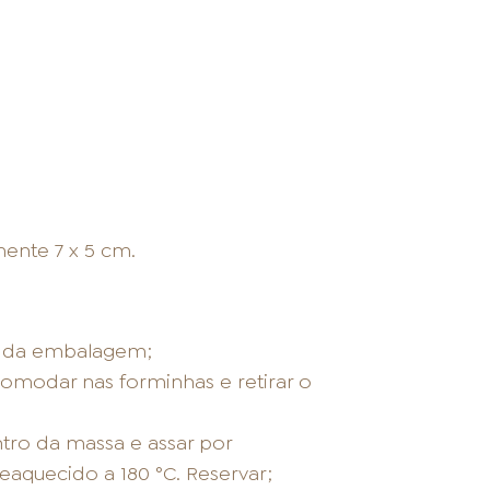
ente 7 x 5 cm.
s da embalagem;
comodar nas forminhas e retirar o
ntro da massa e assar por
aquecido a 180 °C. Reservar;